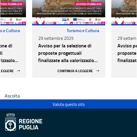
o e Cultura
Turismo e Cultura
29 settembre 2025
29 settem
one di
Avviso per la selezione di
Avviso pe
li
proposte progettuali
proposte 
orizzazione
finalizzate alla valorizzazione
finalizza
urale e
del patrimonio culturale e
del patri
 LEGGERE
CONTINUA A LEGGERE
 luoghi di
alla innovazione nei luoghi di
alla inno
 statali
cultura pubblici non statali
cultura p
Ascolta
Valuta questo sito