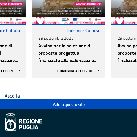
o e Cultura
Turismo e Cultura
29 settembre 2025
29 settem
one di
Avviso per la selezione di
Avviso pe
li
proposte progettuali
proposte 
orizzazione
finalizzate alla valorizzazione
finalizza
urale e
del patrimonio culturale e
del patri
 LEGGERE
CONTINUA A LEGGERE
 luoghi di
alla innovazione nei luoghi di
alla inno
 statali
cultura pubblici non statali
cultura p
Ascolta
Valuta questo sito