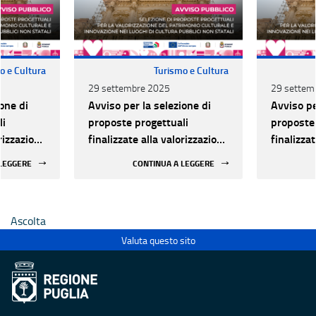
o e Cultura
Turismo e Cultura
29 settembre 2025
29 settem
one di
Avviso per la selezione di
Avviso pe
li
proposte progettuali
proposte 
orizzazione
finalizzate alla valorizzazione
finalizza
urale e
del patrimonio culturale e
del patri
 LEGGERE
CONTINUA A LEGGERE
 luoghi di
alla innovazione nei luoghi di
alla inno
 statali
cultura pubblici non statali
cultura p
Ascolta
Valuta questo sito