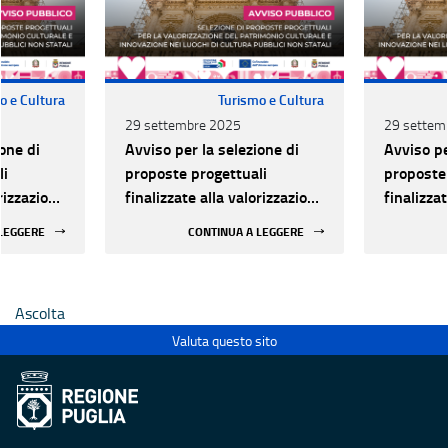
o e Cultura
Turismo e Cultura
29 settembre 2025
29 settem
one di
Avviso per la selezione di
Avviso pe
li
proposte progettuali
proposte 
orizzazione
finalizzate alla valorizzazione
finalizza
urale e
del patrimonio culturale e
del patri
 LEGGERE
CONTINUA A LEGGERE
 luoghi di
alla innovazione nei luoghi di
alla inno
 statali
cultura pubblici non statali
cultura p
Ascolta
Valuta questo sito