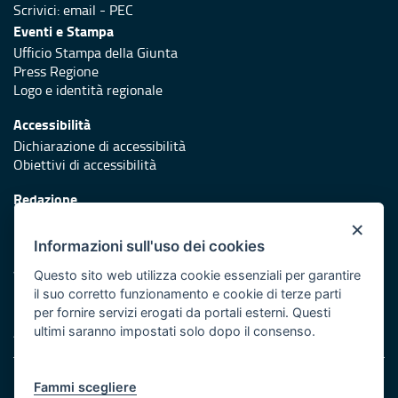
Scrivici:
email
-
PEC
Eventi e Stampa
Ufficio Stampa della Giunta
Press Regione
Logo e identità regionale
Accessibilità
Dichiarazione di accessibilità
Obiettivi di accessibilità
Redazione
Responsabili di pubblicazione
×
Informazioni sull'uso dei cookies
Protezione civile
Vai al sito di Protezione Civile Puglia
Questo sito web utilizza cookie essenziali per garantire
il suo corretto funzionamento e cookie di terze parti
Iniziativa finanziata con risorse del POR Puglia 2014/2020 -
per fornire servizi erogati da portali esterni. Questi
Asse XI
ultimi saranno impostati solo dopo il consenso.
Note legali
Fammi scegliere