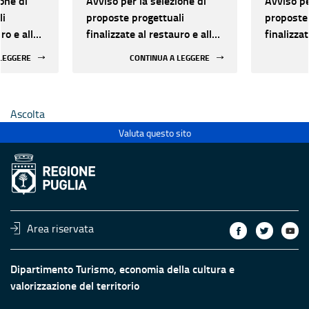
one di
Avviso per la selezione di
Avviso pe
li
proposte progettuali
proposte 
ro e alla
finalizzate al restauro e alla
finalizzat
 di beni
rifunzionalizzazione di beni
rifunzion
 LEGGERE
CONTINUA A LEGGERE
culturali materiali e
culturali 
immateriali di Enti
immateria
Ecclesiastici
Ecclesias
Ascolta
Valuta questo sito
Area riservata
Dipartimento Turismo, economia della cultura e
valorizzazione del territorio