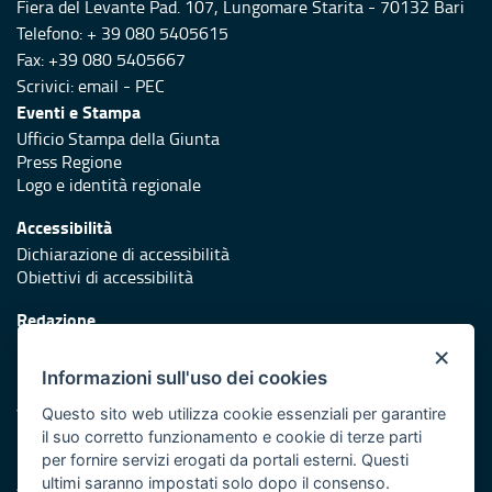
Fiera del Levante Pad. 107, Lungomare Starita - 70132 Bari
Telefono: + 39 080 5405615
Fax: +39 080 5405667
Scrivici:
email
-
PEC
Eventi e Stampa
Ufficio Stampa della Giunta
Press Regione
Logo e identità regionale
Accessibilità
Dichiarazione di accessibilità
Obiettivi di accessibilità
Redazione
Responsabili di pubblicazione
×
Informazioni sull'uso dei cookies
Protezione civile
Vai al sito di Protezione Civile Puglia
Questo sito web utilizza cookie essenziali per garantire
il suo corretto funzionamento e cookie di terze parti
Iniziativa finanziata con risorse del POR Puglia 2014/2020 -
per fornire servizi erogati da portali esterni. Questi
Asse XI
ultimi saranno impostati solo dopo il consenso.