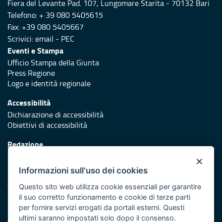
Fiera del Levante Pad. 107, Lungomare Starita - 70132 Bari
Telefono: + 39 080 5405615
Fax: +39 080 5405667
Scrivici:
email
-
PEC
Eventi e Stampa
Ufficio Stampa della Giunta
Press Regione
Logo e identità regionale
Accessibilità
Dichiarazione di accessibilità
Obiettivi di accessibilità
Redazione
Responsabili di pubblicazione
×
Informazioni sull'uso dei cookies
Protezione civile
Vai al sito di Protezione Civile Puglia
Questo sito web utilizza cookie essenziali per garantire
il suo corretto funzionamento e cookie di terze parti
Iniziativa finanziata con risorse del POR Puglia 2014/2020 -
per fornire servizi erogati da portali esterni. Questi
Asse XI
ultimi saranno impostati solo dopo il consenso.