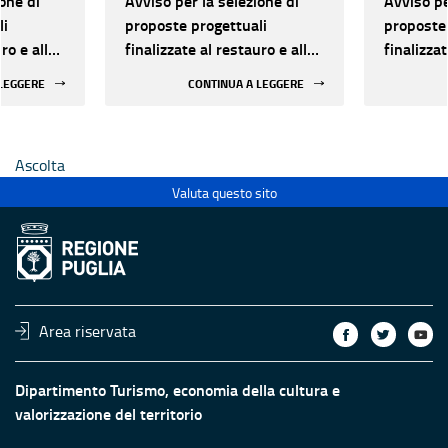
one di
Avviso per la selezione di
Avviso pe
li
proposte progettuali
proposte 
ro e alla
finalizzate al restauro e alla
finalizzat
 di beni
rifunzionalizzazione di beni
rifunzion
 LEGGERE
CONTINUA A LEGGERE
culturali materiali e
culturali 
immateriali di Enti
immateria
Ecclesiastici
Ecclesias
Ascolta
Valuta questo sito
Area riservata
Dipartimento Turismo, economia della cultura e
valorizzazione del territorio