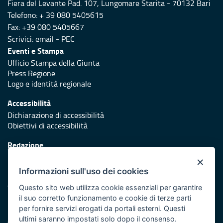
Fiera del Levante Pad. 107, Lungomare Starita - 70132 Bari
Telefono: + 39 080 5405615
Fax: +39 080 5405667
Scrivici:
email
-
PEC
Eventi e Stampa
Ufficio Stampa della Giunta
Press Regione
Logo e identità regionale
Accessibilità
Dichiarazione di accessibilità
Obiettivi di accessibilità
Redazione
Responsabili di pubblicazione
×
Informazioni sull'uso dei cookies
Protezione civile
Vai al sito di Protezione Civile Puglia
Questo sito web utilizza cookie essenziali per garantire
il suo corretto funzionamento e cookie di terze parti
Iniziativa finanziata con risorse del POR Puglia 2014/2020 -
per fornire servizi erogati da portali esterni. Questi
Asse XI
ultimi saranno impostati solo dopo il consenso.