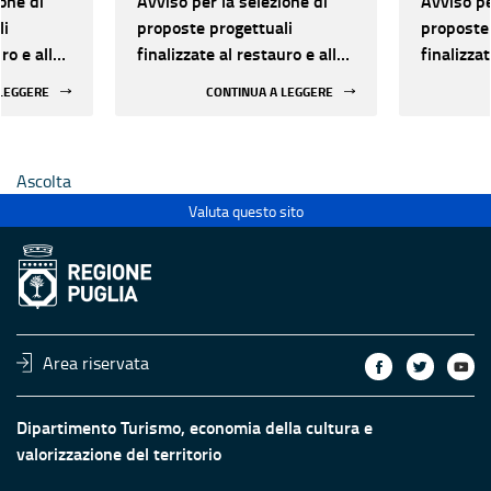
one di
Avviso per la selezione di
Avviso pe
li
proposte progettuali
proposte 
ro e alla
finalizzate al restauro e alla
finalizzat
 di beni
rifunzionalizzazione di beni
rifunzion
 LEGGERE
CONTINUA A LEGGERE
culturali materiali e
culturali 
immateriali di Enti
immateria
Ecclesiastici
Ecclesias
Ascolta
Valuta questo sito
Area riservata
Dipartimento Turismo, economia della cultura e
valorizzazione del territorio