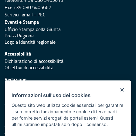
Telefono: + 39 080 5405615
Fax: +39 080 5405667
Scrivici:
email
-
PEC
Eventi e Stampa
Ufficio Stampa della Giunta
Press Regione
Logo e identità regionale
Accessibilità
Dichiarazione di accessibilità
Obiettivi di accessibilità
Redazione
Responsabili di pubblicazione
×
Informazioni sull'uso dei cookies
Protezione civile
Vai al sito di Protezione Civile Puglia
Questo sito web utilizza cookie essenziali per garantire
il suo corretto funzionamento e cookie di terze parti
Iniziativa finanziata con risorse del POR Puglia 2014/2020 -
per fornire servizi erogati da portali esterni. Questi
Asse XI
ultimi saranno impostati solo dopo il consenso.