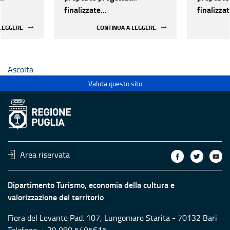
finalizzate
finalizza
all’efficientamento
all’effic
 LEGGERE
CONTINUA A LEGGERE
i della
energetico dei luoghi della
energetic
 statali
cultura pubblici non statali
cultura p
Ascolta
Valuta questo sito
Area riservata
Dipartimento Turismo, economia della cultura e
valorizzazione del territorio
Fiera del Levante Pad. 107, Lungomare Starita - 70132 Bari