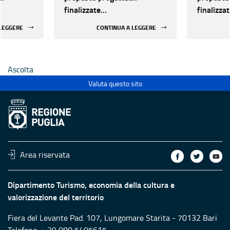
finalizzate
finalizza
all’efficientamento
all’effic
 LEGGERE
CONTINUA A LEGGERE
i della
energetico dei luoghi della
energetic
 statali
cultura pubblici non statali
cultura p
Ascolta
Valuta questo sito
Area riservata
Dipartimento Turismo, economia della cultura e
valorizzazione del territorio
Fiera del Levante Pad. 107, Lungomare Starita - 70132 Bari