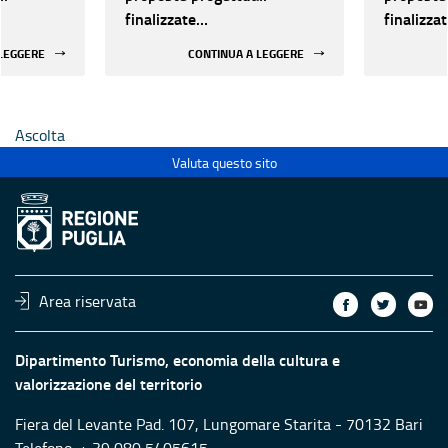
finalizzate
finalizza
all’efficientamento
all’effic
 LEGGERE
CONTINUA A LEGGERE
i della
energetico dei luoghi della
energetic
 statali
cultura pubblici non statali
cultura p
Ascolta
Valuta questo sito
Area riservata
Dipartimento Turismo, economia della cultura e
valorizzazione del territorio
Fiera del Levante Pad. 107, Lungomare Starita - 70132 Bari