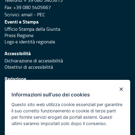
Telefono: + 39 080 5405615
Fax: +39 080 5405667
Scrivici:
email
-
PEC
Eventi e Stampa
Ufficio Stampa della Giunta
Press Regione
Logo e identità regionale
Accessibilità
Dichiarazione di accessibilità
Obiettivi di accessibilità
Redazione
Responsabili di pubblicazione
×
Informazioni sull'uso dei cookies
Protezione civile
Vai al sito di Protezione Civile Puglia
Questo sito web utilizza cookie essenziali per garantire
il suo corretto funzionamento e cookie di terze parti
Iniziativa finanziata con risorse del POR Puglia 2014/2020 -
per fornire servizi erogati da portali esterni. Questi
Asse XI
ultimi saranno impostati solo dopo il consenso.