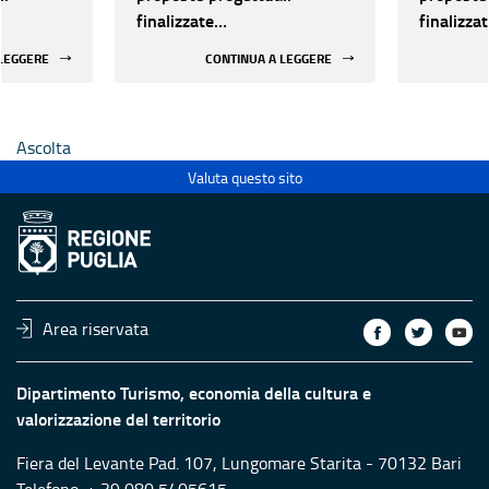
finalizzate
finalizza
all’efficientamento
all’effic
 LEGGERE
CONTINUA A LEGGERE
i della
energetico dei luoghi della
energetic
 statali
cultura pubblici non statali
cultura p
Ascolta
Valuta questo sito
Area riservata
Dipartimento Turismo, economia della cultura e
valorizzazione del territorio
Fiera del Levante Pad. 107, Lungomare Starita - 70132 Bari