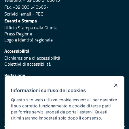
Telefono: + 39 080 5405615
Fax: +39 080 5405667
Scrivici:
email
-
PEC
Eventi e Stampa
Ufficio Stampa della Giunta
Press Regione
Logo e identità regionale
Accessibilità
Dichiarazione di accessibilità
Obiettivi di accessibilità
Redazione
Responsabili di pubblicazione
×
Informazioni sull'uso dei cookies
Protezione civile
Vai al sito di Protezione Civile Puglia
Questo sito web utilizza cookie essenziali per garantire
il suo corretto funzionamento e cookie di terze parti
Iniziativa finanziata con risorse del POR Puglia 2014/2020 -
per fornire servizi erogati da portali esterni. Questi
Asse XI
ultimi saranno impostati solo dopo il consenso.