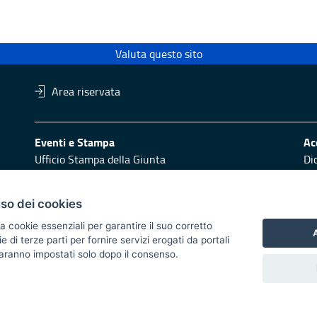
Valuta questo sito
Area riservata
Eventi e Stampa
Ac
Ufficio Stampa della Giunta
Di
Press Regione
Obi
Logo e identità regionale
uso dei cookies
Redazione
Pr
a cookie essenziali per garantire il suo corretto
Responsabili di pubblicazione
Vai
A
di terze parti per fornire servizi erogati da portali
 saranno impostati solo dopo il consenso.
 2014/2020 - Asse XI
trasparente
Atti di notifica
Feed RSS
Servizi intranet