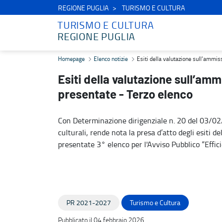
REGIONE PUGLIA
TURISMO E CULTURA
TURISMO E CULTURA
REGIONE PUGLIA
Esiti della valutazione sull’ammissibilità formale delle proposte p
Homepage
Elenco notizie
Esiti della valutazione sull’ammis
Esiti della valutazione sull’amm
presentate - Terzo elenco
Con Determinazione dirigenziale n. 20 del 03/02/
culturali, rende nota la presa d’atto degli esiti d
presentate 3° elenco per l'Avviso Pubblico “Effici
PR 2021-2027
Turismo e Cultura
Pubblicato il 04 febbraio 2026