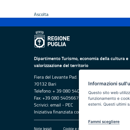
Ascolta
Dipartimento Turismo, economia della cultura e
valorizzazione del territorio
Fiera del Levante Pad. 107, Lungomare Starita -
Informazioni sull'
70132 Bari
Telefono: + 39 080 5405615
Questo sito web utilizz
Fax: +39 080 5405667
funzionamento e cookie 
Scrivici:
email
-
PEC
esterni. Questi ultimi
Iniziativa finanziata con risorse del POR Puglia
Fammi scegliere
Note legali
Cookie e privacy
Amministrazione 