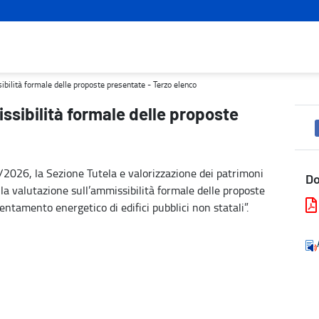
resentate - Terzo elenco - Turismo e cultura
sibilità formale delle proposte presentate - Terzo elenco
issibilità formale delle proposte
2026, la Sezione Tutela e valorizzazione dei patrimoni
D
ella valutazione sull’ammissibilità formale delle proposte
entamento energetico di edifici pubblici non statali”.