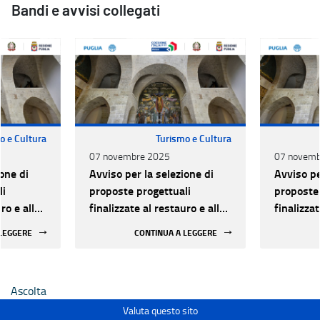
Bandi e avvisi collegati
o e Cultura
Turismo e Cultura
07 novembre 2025
07 novemb
one di
Avviso per la selezione di
Avviso pe
li
proposte progettuali
proposte 
ro e alla
finalizzate al restauro e alla
finalizzat
 di beni
rifunzionalizzazione di beni
rifunzion
 LEGGERE
CONTINUA A LEGGERE
culturali materiali e
culturali 
immateriali di Enti
immateria
Ecclesiastici
Ecclesias
Ascolta
Valuta questo sito