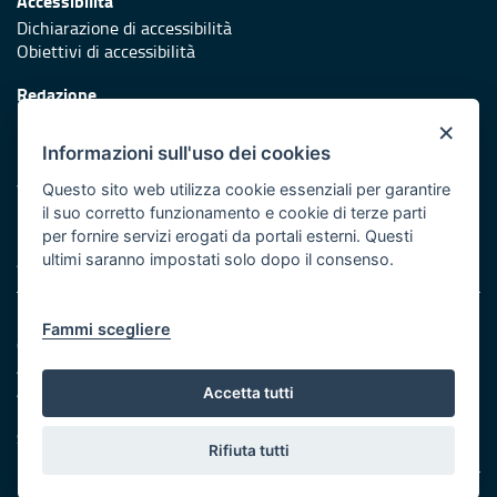
Accessibilità
Dichiarazione di accessibilità
Obiettivi di accessibilità
Redazione
Responsabili di pubblicazione
×
Informazioni sull'uso dei cookies
Protezione civile
Vai al sito di Protezione Civile Puglia
Questo sito web utilizza cookie essenziali per garantire
il suo corretto funzionamento e cookie di terze parti
Iniziativa finanziata con risorse del POR Puglia 2014/2020 -
per fornire servizi erogati da portali esterni. Questi
Asse XI
ultimi saranno impostati solo dopo il consenso.
Note legali
Fammi scegliere
Cookie e privacy
Amministrazione trasparente
Atti di notifica
Accetta tutti
Feed RSS
Servizi intranet
Rifiuta tutti
© Regione Puglia