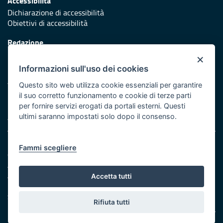
Accessibilità
Dichiarazione di accessibilità
Obiettivi di accessibilità
Redazione
Responsabili di pubblicazione
×
Informazioni sull'uso dei cookies
Protezione civile
Vai al sito di Protezione Civile Puglia
Questo sito web utilizza cookie essenziali per garantire
il suo corretto funzionamento e cookie di terze parti
Iniziativa finanziata con risorse del POR Puglia 2014/2020 -
per fornire servizi erogati da portali esterni. Questi
Asse XI
ultimi saranno impostati solo dopo il consenso.
Note legali
Fammi scegliere
Cookie e privacy
Amministrazione trasparente
Atti di notifica
Accetta tutti
Feed RSS
Servizi intranet
Rifiuta tutti
© Regione Puglia