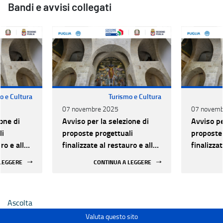
Bandi e avvisi collegati
o e Cultura
Turismo e Cultura
07 novembre 2025
07 novemb
one di
Avviso per la selezione di
Avviso pe
li
proposte progettuali
proposte 
ro e alla
finalizzate al restauro e alla
finalizzat
 di beni
rifunzionalizzazione di beni
rifunzion
 LEGGERE
CONTINUA A LEGGERE
culturali materiali e
culturali 
immateriali di Enti
immateria
Ecclesiastici
Ecclesias
Ascolta
Valuta questo sito