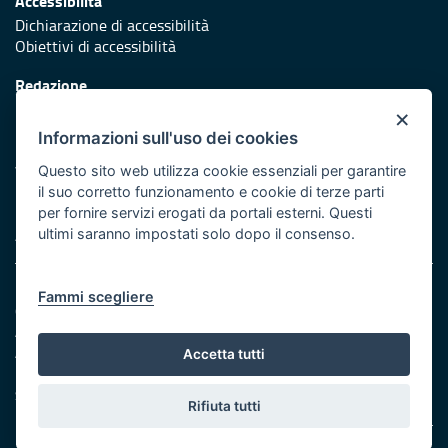
Accessibilità
Dichiarazione di accessibilità
Obiettivi di accessibilità
Redazione
Responsabili di pubblicazione
×
Informazioni sull'uso dei cookies
Protezione civile
Vai al sito di Protezione Civile Puglia
Questo sito web utilizza cookie essenziali per garantire
il suo corretto funzionamento e cookie di terze parti
Iniziativa finanziata con risorse del POR Puglia 2014/2020 -
per fornire servizi erogati da portali esterni. Questi
Asse XI
ultimi saranno impostati solo dopo il consenso.
Note legali
Fammi scegliere
Cookie e privacy
Amministrazione trasparente
Atti di notifica
Accetta tutti
Feed RSS
Servizi intranet
Rifiuta tutti
© Regione Puglia