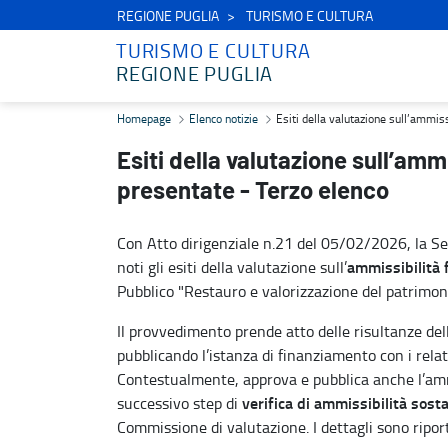
REGIONE PUGLIA
TURISMO E CULTURA
TURISMO E CULTURA
REGIONE PUGLIA
Esiti della valutazione sull’ammissibilità formale delle proposte p
Homepage
Elenco notizie
Esiti della valutazione sull’ammis
Esiti della valutazione sull’amm
presentate - Terzo elenco
Con Atto dirigenziale n.21 del 05/02/2026, la Sez
ammissibilità 
noti gli esiti della valutazione sull’
Pubblico "Restauro e valorizzazione del patrimonio
Il provvedimento prende atto delle risultanze del
pubblicando l’istanza di finanziamento con i relati
Contestualmente, approva e pubblica anche l’amm
verifica di ammissibilità sost
successivo step di
Commissione di valutazione. I dettagli sono riport