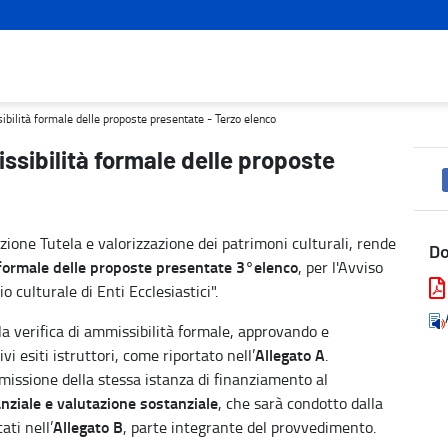
resentate - Terzo elenco - Turismo e cultura
sibilità formale delle proposte presentate - Terzo elenco
issibilità formale delle proposte
ione Tutela e valorizzazione dei patrimoni culturali, rende
D
formale delle proposte presentate 3°elenco
, per l'Avviso
 culturale di Enti Ecclesiastici".
la verifica di ammissibilità formale, approvando e
Allegato A
vi esiti istruttori, come riportato nell’
.
issione della stessa istanza di finanziamento al
anziale e valutazione sostanziale
, che sarà condotto dalla
Allegato B
ati nell’
, parte integrante del provvedimento.