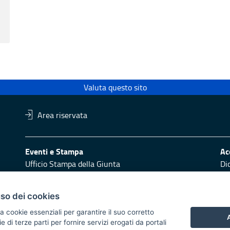
Valuta questo sito
Area riservata
Eventi e Stampa
Ac
Ufficio Stampa della Giunta
Di
Press Regione
Obi
Logo e identità regionale
uso dei cookies
Redazione
Pr
a cookie essenziali per garantire il suo corretto
Responsabili di pubblicazione
Vai
A
di terze parti per fornire servizi erogati da portali