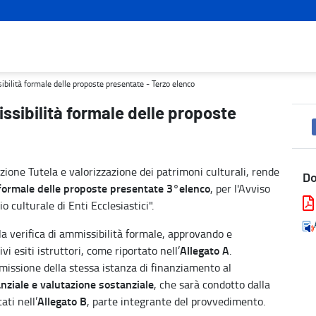
resentate - Terzo elenco - Turismo e cultura
sibilità formale delle proposte presentate - Terzo elenco
issibilità formale delle proposte
ione Tutela e valorizzazione dei patrimoni culturali, rende
D
formale delle proposte presentate 3°elenco
, per l'Avviso
 culturale di Enti Ecclesiastici".
la verifica di ammissibilità formale, approvando e
Allegato A
vi esiti istruttori, come riportato nell’
.
issione della stessa istanza di finanziamento al
anziale e valutazione sostanziale
, che sarà condotto dalla
Allegato B
ati nell’
, parte integrante del provvedimento.