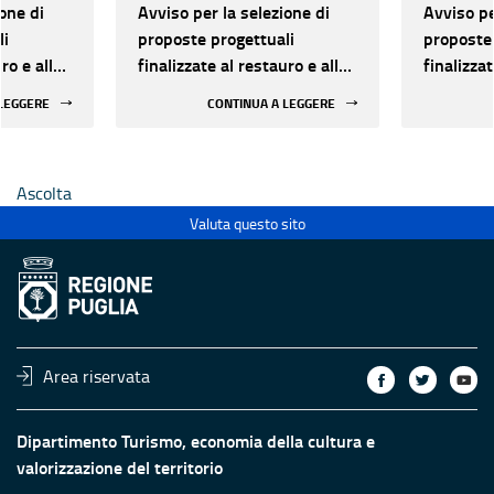
one di
Avviso per la selezione di
Avviso pe
li
proposte progettuali
proposte 
ro e alla
finalizzate al restauro e alla
finalizzat
 di beni
rifunzionalizzazione di beni
rifunzion
 LEGGERE
CONTINUA A LEGGERE
culturali materiali e
culturali 
immateriali di Enti
immateria
Ecclesiastici
Ecclesias
Ascolta
Valuta questo sito
Area riservata
Dipartimento Turismo, economia della cultura e
valorizzazione del territorio