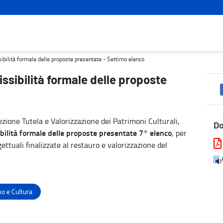
resentate - Settimo elenco - Turismo e cultura
sibilità formale delle proposte presentate - Settimo elenco
issibilità formale delle proposte
zione Tutela e Valorizzazione dei Patrimoni Culturali,
D
ilità formale delle proposte presentate
7° elenco
, per
ettuali finalizzate al restauro e valorizzazione del
o e Cultura