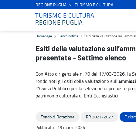
REGIONE PUGLIA
TURISMO E CULTURA
TURISMO E CULTURA
REGIONE PUGLIA
Esiti della valutazione sull’ammissibilità formale delle proposte p
Homepage
Elenco notizie
Esiti della valutazione sull’ammis
Esiti della valutazione sull’amm
presentate - Settimo elenco
Con Atto dirigenziale n. 70 del 17/03/2026, la Se
ammissib
rende noti gli esiti della valutazione sull’
l'Avviso Pubblico per la selezione di proposte prog
patrimonio culturale di Enti Ecclesiastici.
Fondo di Rotazione
PR 2021-2027
Turism
Pubblicato il 19 marzo 2026