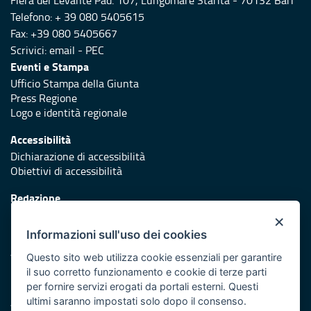
Fiera del Levante Pad. 107, Lungomare Starita - 70132 Bari
Telefono: + 39 080 5405615
Fax: +39 080 5405667
Scrivici:
email
-
PEC
Eventi e Stampa
Ufficio Stampa della Giunta
Press Regione
Logo e identità regionale
Accessibilità
Dichiarazione di accessibilità
Obiettivi di accessibilità
Redazione
Responsabili di pubblicazione
×
Informazioni sull'uso dei cookies
Protezione civile
Vai al sito di Protezione Civile Puglia
Questo sito web utilizza cookie essenziali per garantire
il suo corretto funzionamento e cookie di terze parti
Iniziativa finanziata con risorse del POR Puglia 2014/2020 -
per fornire servizi erogati da portali esterni. Questi
Asse XI
ultimi saranno impostati solo dopo il consenso.