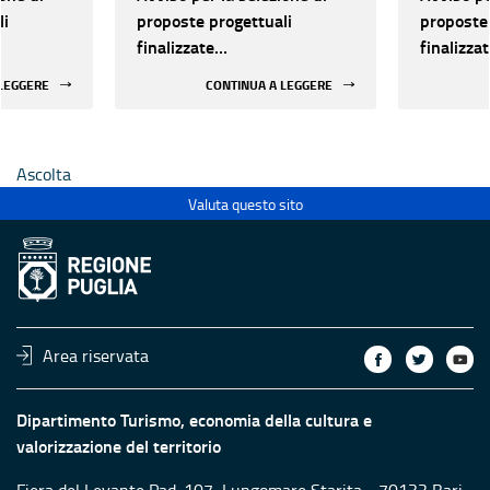
li
proposte progettuali
proposte 
finalizzate
finalizza
all’efficientamento
all’effic
 LEGGERE
CONTINUA A LEGGERE
i della
energetico dei luoghi della
energetic
 statali
cultura pubblici non statali
cultura p
Ascolta
Valuta questo sito
Area riservata
Dipartimento Turismo, economia della cultura e
valorizzazione del territorio