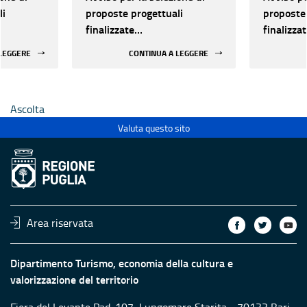
li
proposte progettuali
proposte 
finalizzate
finalizza
all’efficientamento
all’effic
 LEGGERE
CONTINUA A LEGGERE
i della
energetico dei luoghi della
energetic
 statali
cultura pubblici non statali
cultura p
Ascolta
Valuta questo sito
Area riservata
Dipartimento Turismo, economia della cultura e
valorizzazione del territorio