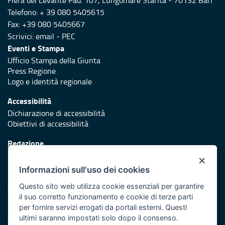
Fiera del Levante Pad. 107, Lungomare Starita - 70132 Bari
Telefono: + 39 080 5405615
Fax: +39 080 5405667
Scrivici:
email
-
PEC
Eventi e Stampa
Ufficio Stampa della Giunta
Press Regione
Logo e identità regionale
Accessibilità
Dichiarazione di accessibilità
Obiettivi di accessibilità
Redazione
Responsabili di pubblicazione
×
Informazioni sull'uso dei cookies
Protezione civile
Vai al sito di Protezione Civile Puglia
Questo sito web utilizza cookie essenziali per garantire
il suo corretto funzionamento e cookie di terze parti
Iniziativa finanziata con risorse del POR Puglia 2014/2020 -
per fornire servizi erogati da portali esterni. Questi
Asse XI
ultimi saranno impostati solo dopo il consenso.