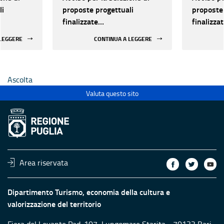
li
proposte progettuali
proposte 
finalizzate
finalizza
all’efficientamento
all’effic
 LEGGERE
CONTINUA A LEGGERE
i della
energetico dei luoghi della
energetic
 statali
cultura pubblici non statali
cultura p
Ascolta
Valuta questo sito
Area riservata
Dipartimento Turismo, economia della cultura e
valorizzazione del territorio