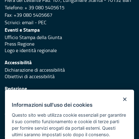
Fiera del Levante Pad. 107, Lungomare Starita - 70132 Bari
Telefono: + 39 080 5405615
Fax: +39 080 5405667
Scrivici:
email
-
PEC
Eventi e Stampa
Ufficio Stampa della Giunta
Press Regione
Logo e identità regionale
Accessibilità
Dichiarazione di accessibilità
Obiettivi di accessibilità
Redazione
Responsabili di pubblicazione
×
Informazioni sull'uso dei cookies
Protezione civile
Vai al sito di Protezione Civile Puglia
Questo sito web utilizza cookie essenziali per garantire
il suo corretto funzionamento e cookie di terze parti
Iniziativa finanziata con risorse del POR Puglia 2014/2020 -
per fornire servizi erogati da portali esterni. Questi
Asse XI
ultimi saranno impostati solo dopo il consenso.