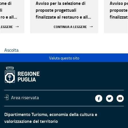
one di
Avviso per la selezione di
Avviso pe
li
proposte progettuali
proposte 
ro e alla
finalizzate al restauro e alla
finalizzat
 di beni
rifunzionalizzazione di beni
rifunzion
 LEGGERE
CONTINUA A LEGGERE
culturali materiali e
culturali 
immateriali di Enti
immateria
Ecclesiastici
Ecclesias
Ascolta
Valuta questo sito
Area riservata
Dipartimento Turismo, economia della cultura e
valorizzazione del territorio