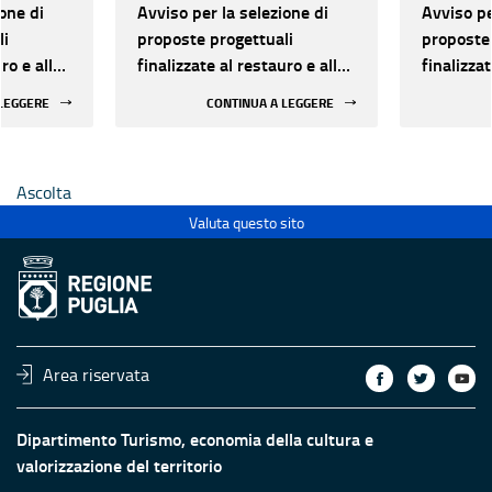
one di
Avviso per la selezione di
Avviso pe
li
proposte progettuali
proposte 
ro e alla
finalizzate al restauro e alla
finalizzat
 di beni
rifunzionalizzazione di beni
rifunzion
 LEGGERE
CONTINUA A LEGGERE
culturali materiali e
culturali 
immateriali di Enti
immateria
Ecclesiastici
Ecclesias
Ascolta
Valuta questo sito
Area riservata
Dipartimento Turismo, economia della cultura e
valorizzazione del territorio