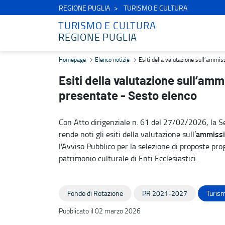
REGIONE PUGLIA
TURISMO E CULTURA
TURISMO E CULTURA
REGIONE PUGLIA
Esiti della valutazione sull’ammissibilità formale delle proposte p
Homepage
Elenco notizie
Esiti della valutazione sull’ammis
Esiti della valutazione sull’amm
presentate - Sesto elenco
Con Atto dirigenziale n. 61 del 27/02/2026, la Se
ammissib
rende noti gli esiti della valutazione sull’
l'Avviso Pubblico per la selezione di proposte prog
patrimonio culturale di Enti Ecclesiastici.
Fondo di Rotazione
PR 2021-2027
Turism
Pubblicato il 02 marzo 2026