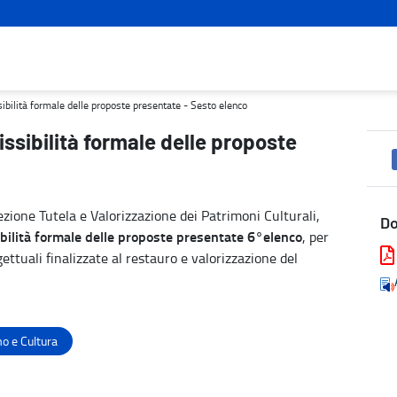
resentate - Sesto elenco - Turismo e cultura
sibilità formale delle proposte presentate - Sesto elenco
issibilità formale delle proposte
zione Tutela e Valorizzazione dei Patrimoni Culturali,
D
ilità formale delle proposte presentate
6°elenco
, per
ettuali finalizzate al restauro e valorizzazione del
o e Cultura