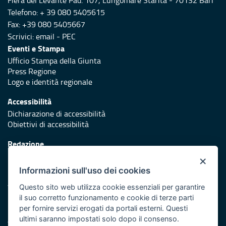
Fiera del Levante Pad. 107, Lungomare Starita - 70132 Bari
Telefono: + 39 080 5405615
Fax: +39 080 5405667
Scrivici:
email
-
PEC
Eventi e Stampa
Ufficio Stampa della Giunta
Press Regione
Logo e identità regionale
Accessibilità
Dichiarazione di accessibilità
Obiettivi di accessibilità
Redazione
Responsabili di pubblicazione
×
Informazioni sull'uso dei cookies
Protezione civile
Vai al sito di Protezione Civile Puglia
Questo sito web utilizza cookie essenziali per garantire
il suo corretto funzionamento e cookie di terze parti
Iniziativa finanziata con risorse del POR Puglia 2014/2020 -
per fornire servizi erogati da portali esterni. Questi
Asse XI
ultimi saranno impostati solo dopo il consenso.