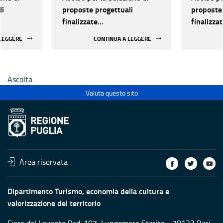
li
proposte progettuali
proposte 
finalizzate
finalizza
all’efficientamento
all’effic
 LEGGERE
CONTINUA A LEGGERE
i della
energetico dei luoghi della
energetic
 statali
cultura pubblici non statali
cultura p
Ascolta
Valuta questo sito
Area riservata
Dipartimento Turismo, economia della cultura e
valorizzazione del territorio