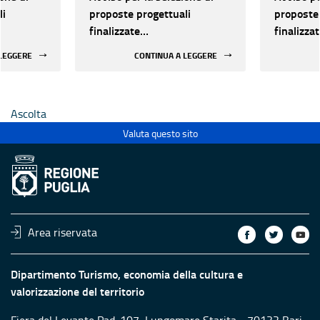
li
proposte progettuali
proposte 
finalizzate
finalizza
all’efficientamento
all’effic
 LEGGERE
CONTINUA A LEGGERE
i della
energetico dei luoghi della
energetic
 statali
cultura pubblici non statali
cultura p
Ascolta
Valuta questo sito
Area riservata
Dipartimento Turismo, economia della cultura e
valorizzazione del territorio