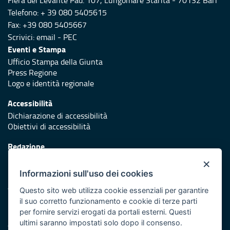
Fiera del Levante Pad. 107, Lungomare Starita - 70132 Bari
Telefono: + 39 080 5405615
Fax: +39 080 5405667
Scrivici:
email
-
PEC
Eventi e Stampa
Ufficio Stampa della Giunta
Press Regione
Logo e identità regionale
Accessibilità
Dichiarazione di accessibilità
Obiettivi di accessibilità
Redazione
Responsabili di pubblicazione
×
Informazioni sull'uso dei cookies
Protezione civile
Vai al sito di Protezione Civile Puglia
Questo sito web utilizza cookie essenziali per garantire
il suo corretto funzionamento e cookie di terze parti
Iniziativa finanziata con risorse del POR Puglia 2014/2020 -
per fornire servizi erogati da portali esterni. Questi
Asse XI
ultimi saranno impostati solo dopo il consenso.