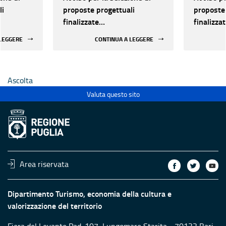
li
proposte progettuali
proposte 
finalizzate
finalizza
all’efficientamento
all’effic
 LEGGERE
CONTINUA A LEGGERE
i della
energetico dei luoghi della
energetic
 statali
cultura pubblici non statali
cultura p
Ascolta
Valuta questo sito
Area riservata
Dipartimento Turismo, economia della cultura e
valorizzazione del territorio