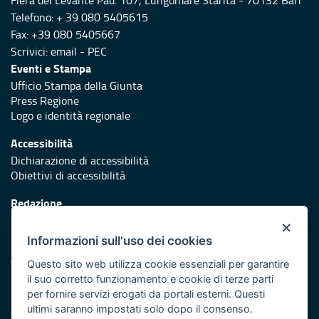
Fiera del Levante Pad. 107, Lungomare Starita - 70132 Bari
Telefono: + 39 080 5405615
Fax: +39 080 5405667
Scrivici:
email
-
PEC
Eventi e Stampa
Ufficio Stampa della Giunta
Press Regione
Logo e identità regionale
Accessibilità
Dichiarazione di accessibilità
Obiettivi di accessibilità
Redazione
Responsabili di pubblicazione
×
Informazioni sull'uso dei cookies
Protezione civile
Vai al sito di Protezione Civile Puglia
Questo sito web utilizza cookie essenziali per garantire
il suo corretto funzionamento e cookie di terze parti
Iniziativa finanziata con risorse del POR Puglia 2014/2020 -
per fornire servizi erogati da portali esterni. Questi
Asse XI
ultimi saranno impostati solo dopo il consenso.