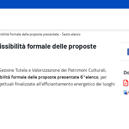
resentate - Sesto elenco - Turismo e cultura
sibilità formale delle proposte presentate - Sesto elenco
issibilità formale delle proposte
ezione Tutela e Valorizzazione dei Patrimoni Culturali,
D
ilità formale delle proposte presentate 6°elenco
, per
gettuali finalizzate all’efficientamento energetico dei luoghi