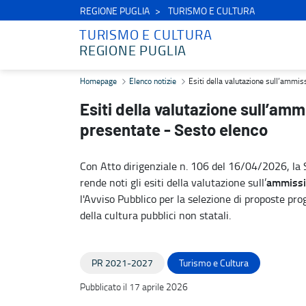
REGIONE PUGLIA
TURISMO E CULTURA
TURISMO E CULTURA
REGIONE PUGLIA
Esiti della valutazione sull’ammissibilità formale delle proposte p
Homepage
Elenco notizie
Esiti della valutazione sull’ammis
Esiti della valutazione sull’amm
presentate - Sesto elenco
Con Atto dirigenziale n. 106 del 16/04/2026, la S
ammissib
rende noti gli esiti della valutazione sull’
l'Avviso Pubblico per la selezione di proposte pro
della cultura pubblici non statali.
PR 2021-2027
Turismo e Cultura
Pubblicato il 17 aprile 2026