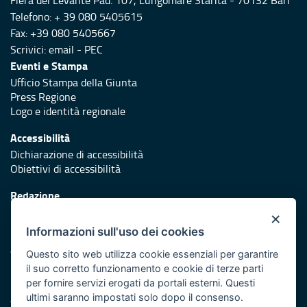
Fiera del Levante Pad. 107, Lungomare Starita - 70132 Bari
Telefono: + 39 080 5405615
Fax: +39 080 5405667
Scrivici:
email
-
PEC
Eventi e Stampa
Ufficio Stampa della Giunta
Press Regione
Logo e identità regionale
Accessibilità
Dichiarazione di accessibilità
Obiettivi di accessibilità
Redazione
Responsabili di pubblicazione
×
Informazioni sull'uso dei cookies
Protezione civile
Vai al sito di Protezione Civile Puglia
Questo sito web utilizza cookie essenziali per garantire
il suo corretto funzionamento e cookie di terze parti
Iniziativa finanziata con risorse del POR Puglia 2014/2020 -
per fornire servizi erogati da portali esterni. Questi
Asse XI
ultimi saranno impostati solo dopo il consenso.