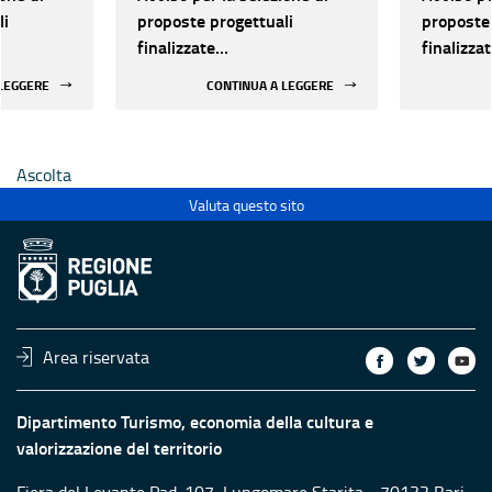
li
proposte progettuali
proposte 
finalizzate
finalizza
all’efficientamento
all’effic
 LEGGERE
CONTINUA A LEGGERE
i della
energetico dei luoghi della
energetic
 statali
cultura pubblici non statali
cultura p
Ascolta
Valuta questo sito
Area riservata
Dipartimento Turismo, economia della cultura e
valorizzazione del territorio