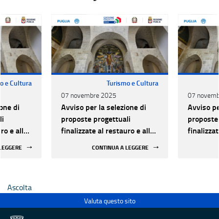
o e Cultura
Turismo e Cultura
07 novembre 2025
07 novemb
one di
Avviso per la selezione di
Avviso pe
li
proposte progettuali
proposte 
ro e alla
finalizzate al restauro e alla
finalizzat
 di beni
rifunzionalizzazione di beni
rifunzion
 LEGGERE
CONTINUA A LEGGERE
culturali materiali e
culturali 
immateriali di Enti
immateria
Ecclesiastici
Ecclesias
Ascolta
Valuta questo sito