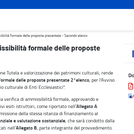
resentate - Secondo elenco - Turismo e cultura
sibilità formale delle proposte presentate - Secondo elenco
issibilità formale delle proposte
ne Tutela e valorizzazione dei patrimoni culturali, rende
D
formale
delle proposte presentate 2°elenco
, per l'Avviso
 culturale di Enti Ecclesiastici".
la verifica di ammissibilità formale, approvando e
Allegato A
vi esiti istruttori, come riportato nell’
.
issione della stessa istanza di finanziamento al
anziale e valutazione sostanziale
, che sarà condotto dalla
Allegato B
ati nell’
, parte integrante del provvedimento.