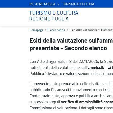
REGIONE PUGLIA
TURISMO E CULTURA
TURISMO E CULTURA
REGIONE PUGLIA
Esiti della valutazione sull’ammissibilità formale delle proposte p
Homepage
Elenco notizie
Esiti della valutazione sull’ammis
Esiti della valutazione sull’amm
presentate - Secondo elenco
Con Atto dirigenziale n.8 del 22/1/2026, la Sezio
ammissibilità 
noti gli esiti della valutazione sull’
Pubblico "Restauro e valorizzazione del patrimonio
Il provvedimento prende atto delle risultanze del
pubblicando l’istanza di finanziamento con i relati
Contestualmente, approva e pubblica anche l’amm
verifica di ammissibilità sost
successivo step di
Commissione di valutazione. I dettagli sono riport