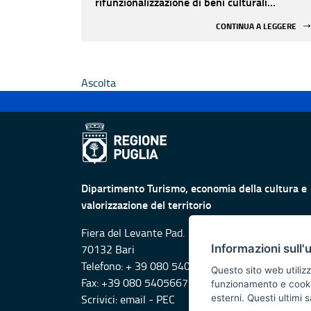
rifunzionalizzazione di beni culturali
materiali e immateriali di Enti Ecclesiastici
CONTINUA A LEGGERE
Ascolta
Dipartimento Turismo, economia della cultura e
valorizzazione del territorio
Fiera del Levante Pad. 107, Lungomare Starita -
Informazioni sull'
70132 Bari
Telefono: + 39 080 5405615
Questo sito web utilizz
Fax: +39 080 5405667
funzionamento e cookie 
Scrivici:
email
-
PEC
esterni. Questi ultimi