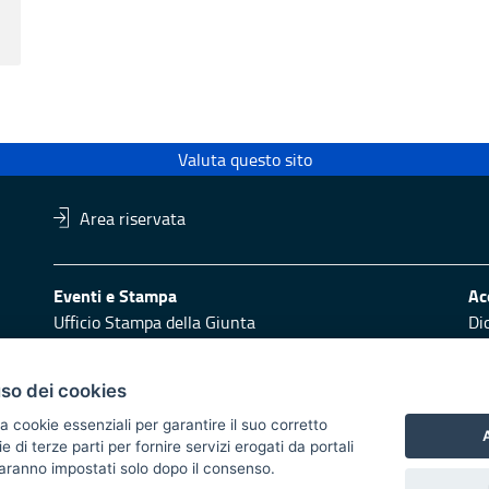
Valuta questo sito
Area riservata
Eventi e Stampa
Ac
Ufficio Stampa della Giunta
Di
Press Regione
Obi
Logo e identità regionale
uso dei cookies
Redazione
Pr
a cookie essenziali per garantire il suo corretto
Responsabili di pubblicazione
Vai
A
di terze parti per fornire servizi erogati da portali
 saranno impostati solo dopo il consenso.