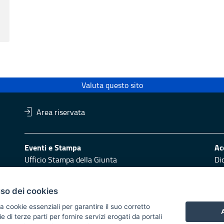
Valuta questo sito
Area riservata
Eventi e Stampa
Ac
Ufficio Stampa della Giunta
Di
Press Regione
Obi
Logo e identità regionale
uso dei cookies
Redazione
Pr
a cookie essenziali per garantire il suo corretto
Responsabili di pubblicazione
Vai
A
di terze parti per fornire servizi erogati da portali