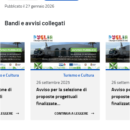
Pubblicato il 27 gennaio 2026
Bandi e avvisi collegati
o e Cultura
Turismo e Cultura
26 settembre 2025
26 settem
one di
Avviso per la selezione di
Avviso pe
li
proposte progettuali
proposte 
finalizzate
finalizza
all’efficientamento
all’effic
 LEGGERE
CONTINUA A LEGGERE
i della
energetico dei luoghi della
energetic
 statali
cultura pubblici non statali
cultura p