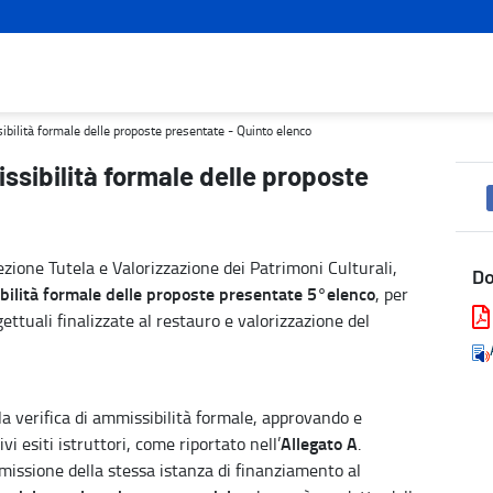
resentate - Quinto elenco - Turismo e cultura
sibilità formale delle proposte presentate - Quinto elenco
issibilità formale delle proposte
zione Tutela e Valorizzazione dei Patrimoni Culturali,
D
ilità formale delle proposte presentate 5°elenco
, per
ettuali finalizzate al restauro e valorizzazione del
la verifica di ammissibilità formale, approvando e
Allegato A
vi esiti istruttori, come riportato nell’
.
issione della stessa istanza di finanziamento al