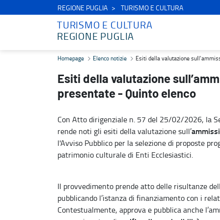
REGIONE PUGLIA
TURISMO E CULTURA
TURISMO E CULTURA
REGIONE PUGLIA
Esiti della valutazione sull’ammissibilità formale delle proposte p
Homepage
Elenco notizie
Esiti della valutazione sull’ammis
Esiti della valutazione sull’amm
presentate - Quinto elenco
Con Atto dirigenziale n. 57 del 25/02/2026, la Se
ammissib
rende noti gli esiti della valutazione sull’
l'Avviso Pubblico per la selezione di proposte prog
patrimonio culturale di Enti Ecclesiastici.
Il provvedimento prende atto delle risultanze del
pubblicando l’istanza di finanziamento con i relati
Contestualmente, approva e pubblica anche l’amm