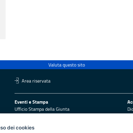
Valuta questo sito
Area riservata
Eventi e Stampa
Ac
Ufficio Stampa della Giunta
Di
Press Regione
Obi
Logo e identità regionale
uso dei cookies
Redazione
Pr