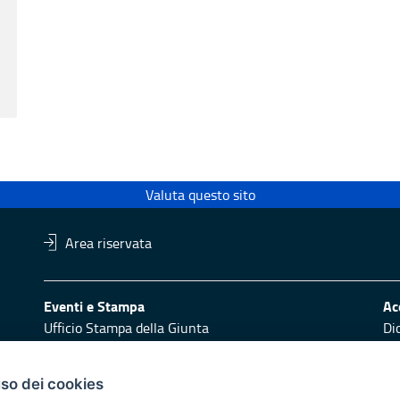
Valuta questo sito
Area riservata
Eventi e Stampa
Ac
Ufficio Stampa della Giunta
Di
Press Regione
Obi
Logo e identità regionale
uso dei cookies
Redazione
Pr