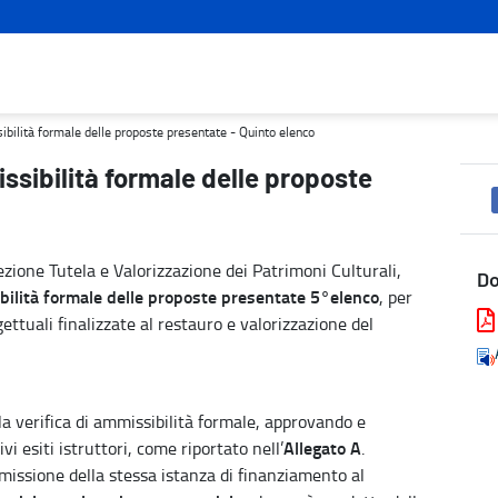
resentate - Quinto elenco - Turismo e cultura
sibilità formale delle proposte presentate - Quinto elenco
issibilità formale delle proposte
zione Tutela e Valorizzazione dei Patrimoni Culturali,
D
ilità formale delle proposte presentate 5°elenco
, per
ettuali finalizzate al restauro e valorizzazione del
la verifica di ammissibilità formale, approvando e
Allegato A
vi esiti istruttori, come riportato nell’
.
issione della stessa istanza di finanziamento al