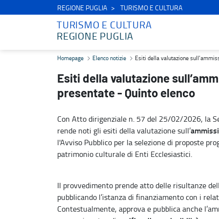
REGIONE PUGLIA
TURISMO E CULTURA
TURISMO E CULTURA
REGIONE PUGLIA
Esiti della valutazione sull’ammissibilità formale delle proposte p
Homepage
Elenco notizie
Esiti della valutazione sull’ammis
Esiti della valutazione sull’amm
presentate - Quinto elenco
Con Atto dirigenziale n. 57 del 25/02/2026, la Se
ammissib
rende noti gli esiti della valutazione sull’
l'Avviso Pubblico per la selezione di proposte prog
patrimonio culturale di Enti Ecclesiastici.
Il provvedimento prende atto delle risultanze del
pubblicando l’istanza di finanziamento con i relati
Contestualmente, approva e pubblica anche l’amm