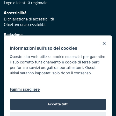
Logo e identità regionale
Accessibilità
Dichiarazione di accessibilità
Obiettivi di accessibilità
Redazione
Responsabili di pubblicazione
×
Informazioni sull'uso dei cookies
Protezione civile
Vai al sito di Protezione Civile Puglia
Questo sito web utilizza cookie essenziali per garantire
il suo corretto funzionamento e cookie di terze parti
Iniziativa finanziata con risorse del POR Puglia 2014/2020 -
per fornire servizi erogati da portali esterni. Questi
Asse XI
ultimi saranno impostati solo dopo il consenso.
Note legali
Fammi scegliere
Cookie e privacy
Amministrazione trasparente
Atti di notifica
Accetta tutti
Feed RSS
Servizi intranet