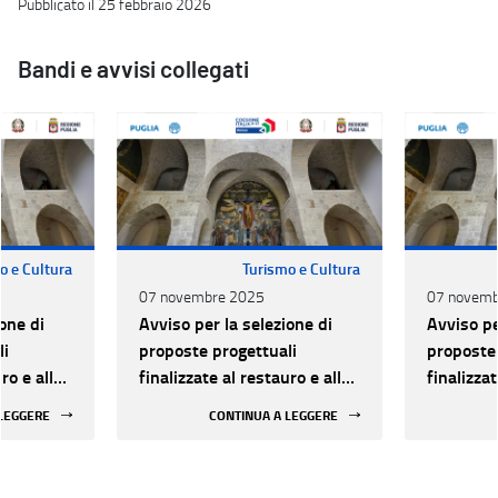
Pubblicato il 25 febbraio 2026
Bandi e avvisi collegati
o e Cultura
Turismo e Cultura
07 novembre 2025
07 novemb
one di
Avviso per la selezione di
Avviso pe
li
proposte progettuali
proposte 
ro e alla
finalizzate al restauro e alla
finalizzat
 di beni
rifunzionalizzazione di beni
rifunzion
 LEGGERE
CONTINUA A LEGGERE
culturali materiali e
culturali 
immateriali di Enti
immateria
Ecclesiastici
Ecclesias