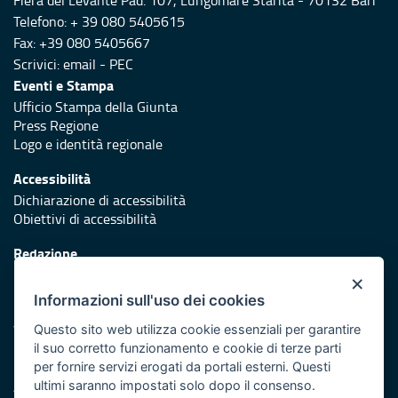
Fiera del Levante Pad. 107, Lungomare Starita - 70132 Bari
Telefono: + 39 080 5405615
Fax: +39 080 5405667
Scrivici:
email
-
PEC
Eventi e Stampa
Ufficio Stampa della Giunta
Press Regione
Logo e identità regionale
Accessibilità
Dichiarazione di accessibilità
Obiettivi di accessibilità
Redazione
Responsabili di pubblicazione
×
Informazioni sull'uso dei cookies
Protezione civile
Vai al sito di Protezione Civile Puglia
Questo sito web utilizza cookie essenziali per garantire
il suo corretto funzionamento e cookie di terze parti
Iniziativa finanziata con risorse del POR Puglia 2014/2020 -
per fornire servizi erogati da portali esterni. Questi
Asse XI
ultimi saranno impostati solo dopo il consenso.