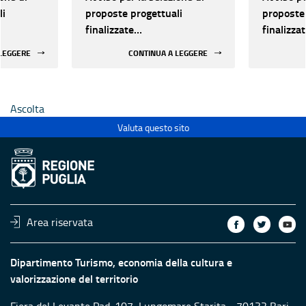
li
proposte progettuali
proposte 
finalizzate
finalizza
all’efficientamento
all’effic
 LEGGERE
CONTINUA A LEGGERE
i della
energetico dei luoghi della
energetic
 statali
cultura pubblici non statali
cultura p
Ascolta
Valuta questo sito
Area riservata
Dipartimento Turismo, economia della cultura e
valorizzazione del territorio