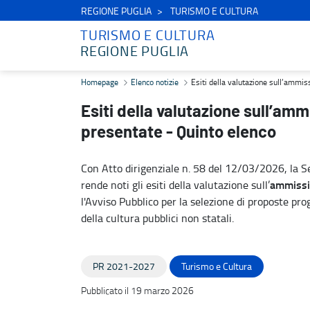
REGIONE PUGLIA
TURISMO E CULTURA
TURISMO E CULTURA
REGIONE PUGLIA
Esiti della valutazione sull’ammissibilità formale delle proposte p
Homepage
Elenco notizie
Esiti della valutazione sull’ammis
Esiti della valutazione sull’amm
presentate - Quinto elenco
Con Atto dirigenziale n. 58 del 12/03/2026, la Se
ammissib
rende noti gli esiti della valutazione sull’
l'Avviso Pubblico per la selezione di proposte pro
della cultura pubblici non statali.
PR 2021-2027
Turismo e Cultura
Pubblicato il 19 marzo 2026