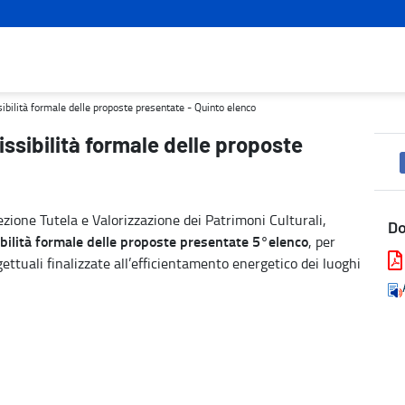
resentate - Quinto elenco - Turismo e cultura
sibilità formale delle proposte presentate - Quinto elenco
issibilità formale delle proposte
zione Tutela e Valorizzazione dei Patrimoni Culturali,
D
ilità formale delle proposte presentate 5°elenco
, per
gettuali finalizzate all’efficientamento energetico dei luoghi