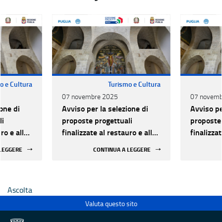
o e Cultura
Turismo e Cultura
07 novembre 2025
07 novemb
one di
Avviso per la selezione di
Avviso pe
li
proposte progettuali
proposte 
ro e alla
finalizzate al restauro e alla
finalizzat
 di beni
rifunzionalizzazione di beni
rifunzion
 LEGGERE
CONTINUA A LEGGERE
culturali materiali e
culturali 
immateriali di Enti
immateria
Ecclesiastici
Ecclesias
Ascolta
Valuta questo sito