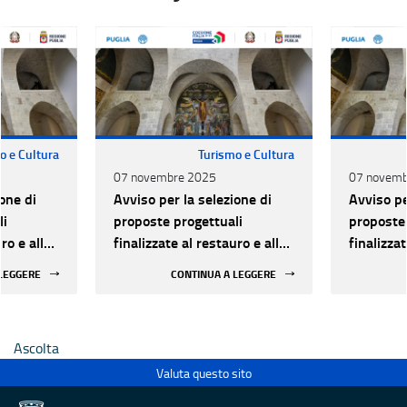
o e Cultura
Turismo e Cultura
07 novembre 2025
07 novemb
one di
Avviso per la selezione di
Avviso pe
li
proposte progettuali
proposte 
ro e alla
finalizzate al restauro e alla
finalizzat
 di beni
rifunzionalizzazione di beni
rifunzion
 LEGGERE
CONTINUA A LEGGERE
culturali materiali e
culturali 
immateriali di Enti
immateria
Ecclesiastici
Ecclesias
Ascolta
Valuta questo sito