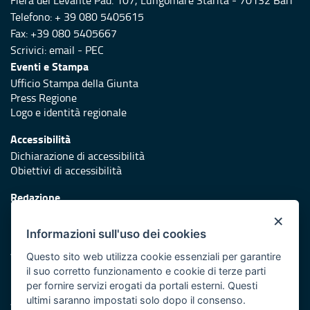
Fiera del Levante Pad. 107, Lungomare Starita - 70132 Bari
Telefono: + 39 080 5405615
Fax: +39 080 5405667
Scrivici:
email
-
PEC
Eventi e Stampa
Ufficio Stampa della Giunta
Press Regione
Logo e identità regionale
Accessibilità
Dichiarazione di accessibilità
Obiettivi di accessibilità
Redazione
Responsabili di pubblicazione
×
Informazioni sull'uso dei cookies
Protezione civile
Vai al sito di Protezione Civile Puglia
Questo sito web utilizza cookie essenziali per garantire
il suo corretto funzionamento e cookie di terze parti
Iniziativa finanziata con risorse del POR Puglia 2014/2020 -
per fornire servizi erogati da portali esterni. Questi
Asse XI
ultimi saranno impostati solo dopo il consenso.