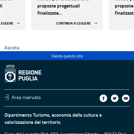
li
proposte progettuali
proposte 
finalizzate
finalizza
all’efficientamento
all’effic
 LEGGERE
CONTINUA A LEGGERE
i della
energetico dei luoghi della
energetic
 statali
cultura pubblici non statali
cultura p
Ascolta
Valuta questo sito
Area riservata
Dipartimento Turismo, economia della cultura e
valorizzazione del territorio