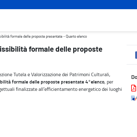
resentate - Quarto elenco - Turismo e cultura
sibilità formale delle proposte presentate - Quarto elenco
issibilità formale delle proposte
zione Tutela e Valorizzazione dei Patrimoni Culturali,
D
ilità formale delle proposte presentate 4°elenco
, per
gettuali finalizzate all’efficientamento energetico dei luoghi