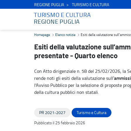
REGIONE PUGLIA
TURISMO E CULTURA
TURISMO E CULTURA
REGIONE PUGLIA
Esiti della valutazione sull’ammissibilità formale delle proposte p
Homepage
Elenco notizie
Esiti della valutazione sull’ammis
Esiti della valutazione sull’amm
presentate - Quarto elenco
Con Atto dirigenziale n. 58 del 25/02/2026, la Se
ammissib
rende noti gli esiti della valutazione sull’
l'Avviso Pubblico per la selezione di proposte pro
della cultura pubblici non statali.
PR 2021-2027
Turismo e Cultura
Pubblicato il 25 febbraio 2026