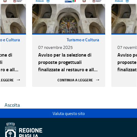
o e Cultura
Turismo e Cultura
07 novembre 2025
07 novemb
one di
Avviso per la selezione di
Avviso pe
li
proposte progettuali
proposte 
ro e alla
finalizzate al restauro e alla
finalizzat
 di beni
rifunzionalizzazione di beni
rifunzion
 LEGGERE
CONTINUA A LEGGERE
culturali materiali e
culturali 
immateriali di Enti
immateria
Ecclesiastici
Ecclesias
Ascolta
Valuta questo sito