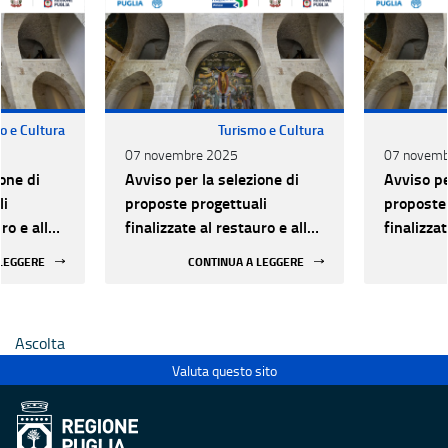
o e Cultura
Turismo e Cultura
07 novembre 2025
07 novemb
one di
Avviso per la selezione di
Avviso pe
li
proposte progettuali
proposte 
ro e alla
finalizzate al restauro e alla
finalizzat
 di beni
rifunzionalizzazione di beni
rifunzion
 LEGGERE
CONTINUA A LEGGERE
culturali materiali e
culturali 
immateriali di Enti
immateria
Ecclesiastici
Ecclesias
Ascolta
Valuta questo sito