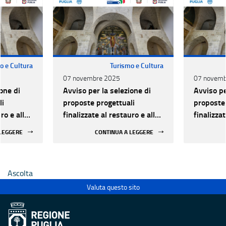
o e Cultura
Turismo e Cultura
07 novembre 2025
07 novemb
one di
Avviso per la selezione di
Avviso pe
li
proposte progettuali
proposte 
ro e alla
finalizzate al restauro e alla
finalizzat
 di beni
rifunzionalizzazione di beni
rifunzion
 LEGGERE
CONTINUA A LEGGERE
culturali materiali e
culturali 
immateriali di Enti
immateria
Ecclesiastici
Ecclesias
Ascolta
Valuta questo sito