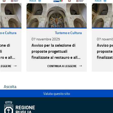
o e Cultura
Turismo e Cultura
07 novembre 2025
07 novemb
one di
Avviso per la selezione di
Avviso pe
li
proposte progettuali
proposte 
ro e alla
finalizzate al restauro e alla
finalizzat
 di beni
rifunzionalizzazione di beni
rifunzion
 LEGGERE
CONTINUA A LEGGERE
culturali materiali e
culturali 
immateriali di Enti
immateria
Ecclesiastici
Ecclesias
Ascolta
Valuta questo sito