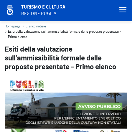
TURISMO E CULTURA
REGIONE PUGLIA
Esiti della valutazione sull’ammissibilità formale delle proposte p
Homepage
Elenco notizie
Esiti della valutazione sull’ammissibilità formale delle proposte presentate -
Primo elenco
Esiti della valutazione
sull’ammissibilità formale delle
proposte presentate - Primo elenco