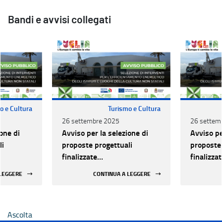
Bandi e avvisi collegati
o e Cultura
Turismo e Cultura
26 settembre 2025
26 settem
one di
Avviso per la selezione di
Avviso pe
li
proposte progettuali
proposte 
finalizzate
finalizza
all’efficientamento
all’effic
 LEGGERE
CONTINUA A LEGGERE
i della
energetico dei luoghi della
energetic
 statali
cultura pubblici non statali
cultura p
Ascolta