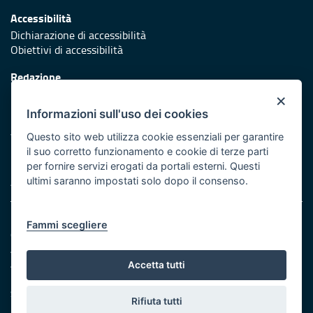
Accessibilità
Dichiarazione di accessibilità
Obiettivi di accessibilità
Redazione
Responsabili di pubblicazione
×
Informazioni sull'uso dei cookies
Protezione civile
Vai al sito di Protezione Civile Puglia
Questo sito web utilizza cookie essenziali per garantire
il suo corretto funzionamento e cookie di terze parti
Iniziativa finanziata con risorse del POR Puglia 2014/2020 -
per fornire servizi erogati da portali esterni. Questi
Asse XI
ultimi saranno impostati solo dopo il consenso.
Note legali
Fammi scegliere
Cookie e privacy
Amministrazione trasparente
Atti di notifica
Accetta tutti
Feed RSS
Servizi intranet
Rifiuta tutti