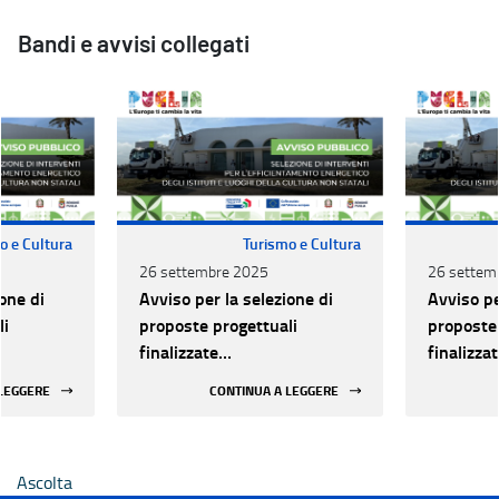
Bandi e avvisi collegati
o e Cultura
Turismo e Cultura
26 settembre 2025
26 settem
one di
Avviso per la selezione di
Avviso pe
li
proposte progettuali
proposte 
finalizzate
finalizza
all’efficientamento
all’effic
 LEGGERE
CONTINUA A LEGGERE
i della
energetico dei luoghi della
energetic
 statali
cultura pubblici non statali
cultura p
Ascolta