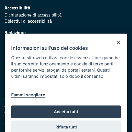
Accessibilità
Dichiarazione di accessibilità
Obiettivi di accessibilità
Redazione
Responsabili di pubblicazione
×
Informazioni sull'uso dei cookies
Protezione civile
Vai al sito di Protezione Civile Puglia
Questo sito web utilizza cookie essenziali per garantire
il suo corretto funzionamento e cookie di terze parti
Iniziativa finanziata con risorse del POR Puglia 2014/2020 -
per fornire servizi erogati da portali esterni. Questi
Asse XI
ultimi saranno impostati solo dopo il consenso.
Note legali
Fammi scegliere
Cookie e privacy
Amministrazione trasparente
Atti di notifica
Accetta tutti
Feed RSS
Servizi intranet
Rifiuta tutti