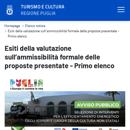
TURISMO E CULTURA
REGIONE PUGLIA
Esiti della valutazione sull’ammissibilità formale delle proposte p
Homepage
Elenco notizie
Esiti della valutazione sull’ammissibilità formale delle proposte presentate -
Primo elenco
Esiti della valutazione
sull’ammissibilità formale delle
proposte presentate - Primo elenco